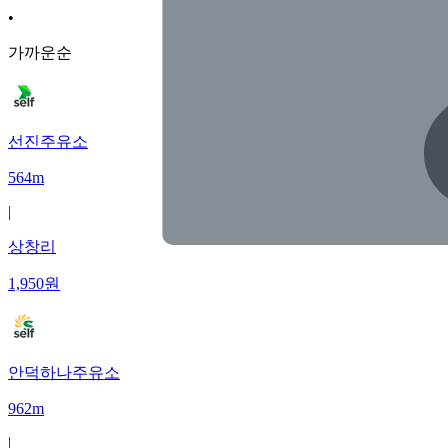
•
가까운순
선진주유소
564m
|
상창리
1,950
원
안덕하나주유소
962m
|