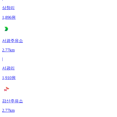
상창리
1,896
원
서광주유소
2.77km
|
서광리
1,910
원
감산주유소
2.77km