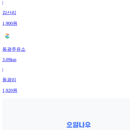
|
감산리
1,900
원
동광주유소
3.09km
|
동광리
1,920
원