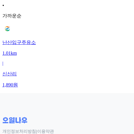
•
가까운순
난산입구주유소
1.01km
|
신산리
1,890
원
개인정보처리방침
|
이용약관