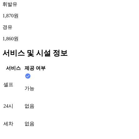
휘발유
1,870원
경유
1,860원
서비스 및 시설 정보
서비스
제공 여부
셀프
가능
24시
없음
세차
없음