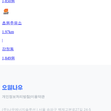
1,850
원
초원주유소
1.97km
|
강정동
1,849
원
개인정보처리방침
|
이용약관
(주)나우에너지솔루션 | 서울 송파구 백제고분로27길 24-5