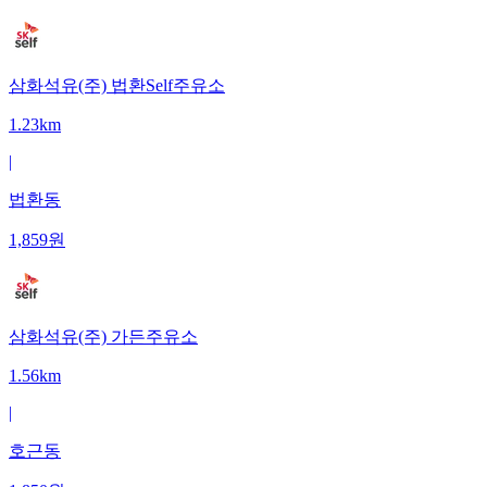
삼화석유(주) 법환Self주유소
1.23km
|
법환동
1,859
원
삼화석유(주) 가든주유소
1.56km
|
호근동