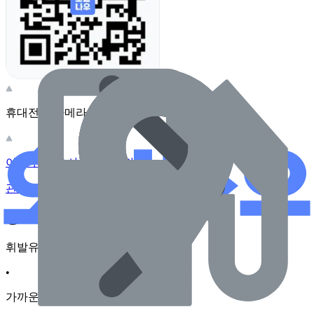
휴대전화 카메라로 찍어보세요
이 주유소의 사장님이신가요?
관리하기
장소 근처 주유소
휘발유
•
가까운순