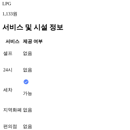
LPG
1,133원
서비스 및 시설 정보
서비스
제공 여부
셀프
없음
24시
없음
세차
가능
지역화폐
없음
편의점
없음