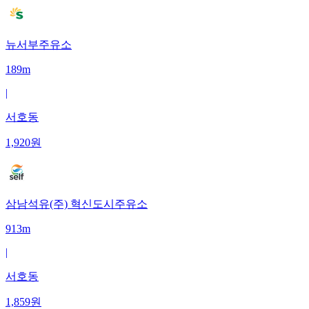
뉴서부주유소
189m
|
서호동
1,920
원
삼남석유(주) 혁신도시주유소
913m
|
서호동
1,859
원