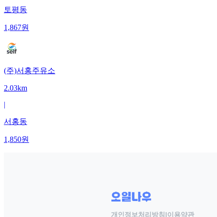
토평동
1,867
원
(주)서홍주유소
2.03km
|
서홍동
1,850
원
개인정보처리방침
|
이용약관