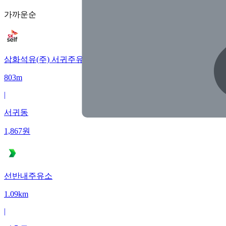
가까운순
삼화석유(주) 서귀주유소
803m
|
서귀동
1,867
원
선반내주유소
1.09km
|