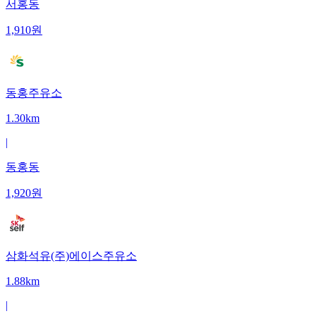
서홍동
1,910
원
동홍주유소
1.30km
|
동홍동
1,920
원
삼화석유(주)에이스주유소
1.88km
|