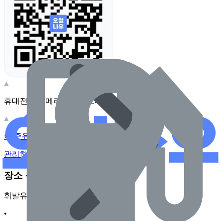
휴대전화 카메라로 찍어보세요
이 주유소의 사장님이신가요?
관리하기
장소 근처 주유소
휘발유
•