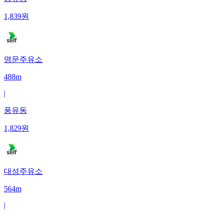
1,839
원
명문주유소
488m
|
풍유동
1,829
원
대성주유소
564m
|