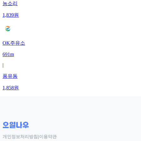
농소리
1,839
원
OK주유소
691m
|
풍유동
1,858
원
개인정보처리방침
|
이용약관