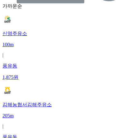
가까운순
신영주유소
100m
|
풍유동
1,875
원
김해농협서김해주유소
205m
|
풍유동