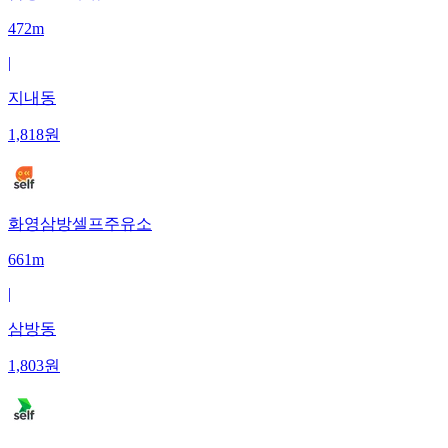
472m
|
지내동
1,818
원
화영삼방셀프주유소
661m
|
삼방동
1,803
원