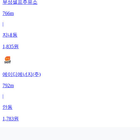
부성셀프주유소
766m
|
지내동
1,835
원
에이디에너지(주)
792m
|
안동
1,783
원