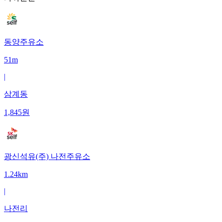
동양주유소
51m
|
삼계동
1,845
원
광신석유(주) 나전주유소
1.24km
|
나전리