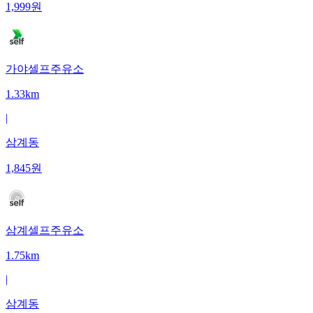
1,999
원
가야셀프주유소
1.33km
|
삼계동
1,845
원
삼계셀프주유소
1.75km
|
삼계동