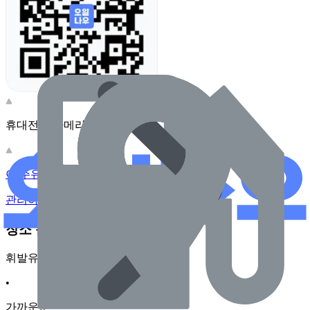
휴대전화 카메라로 찍어보세요
이 주유소의 사장님이신가요?
관리하기
장소 근처 주유소
휘발유
•
가까운순