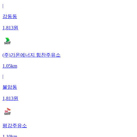
|
강동동
1,813
원
(주)가온에너지 힘찬주유소
1.05km
|
불암동
1,813
원
평강주유소
1.10km