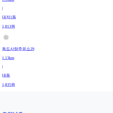
|
대저1동
1,813
원
독도사랑주유소29
1.13km
|
대동
1,835
원