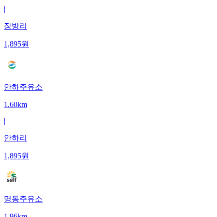
|
장방리
1,895
원
안하주유소
1.60km
|
안하리
1,895
원
명동주유소
1.96km