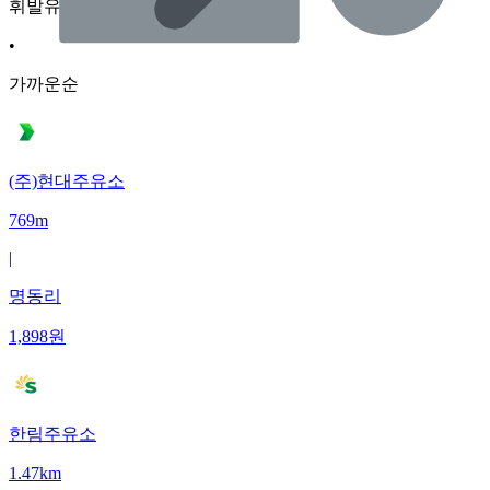
휘발유
•
가까운순
(주)현대주유소
769m
|
명동리
1,898
원
한림주유소
1.47km