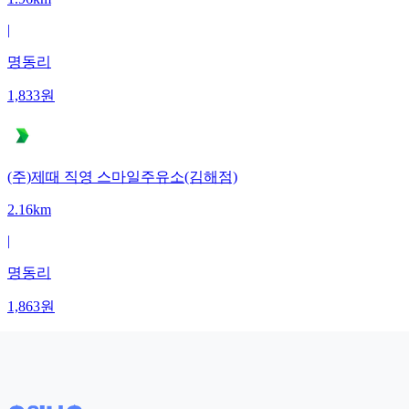
|
명동리
1,833
원
(주)제때 직영 스마일주유소(김해점)
2.16km
|
명동리
1,863
원