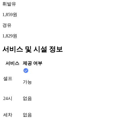
휘발유
1,859원
경유
1,829원
서비스 및 시설 정보
서비스
제공 여부
셀프
가능
24시
없음
세차
없음