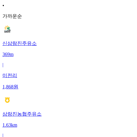
•
가까운순
신삼랑진주유소
369m
|
미전리
1,868
원
삼랑진농협주유소
1.63km
|