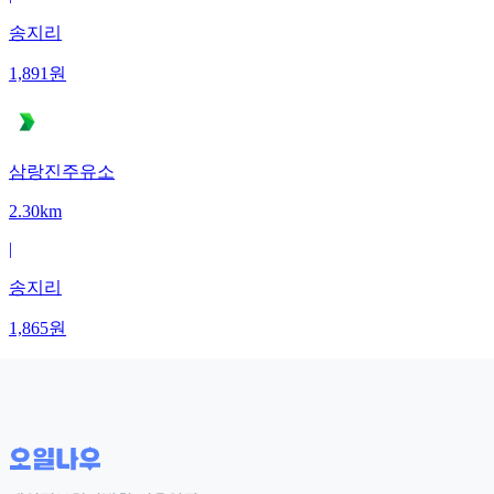
송지리
1,891
원
삼랑진주유소
2.30km
|
송지리
1,865
원