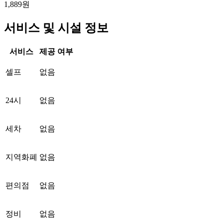
1,889원
서비스 및 시설 정보
서비스
제공 여부
셀프
없음
24시
없음
세차
없음
지역화폐
없음
편의점
없음
정비
없음