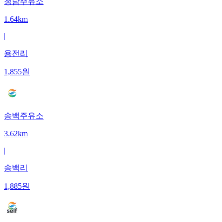
청남주유소
1.64km
|
용전리
1,855
원
송백주유소
3.62km
|
송백리
1,885
원