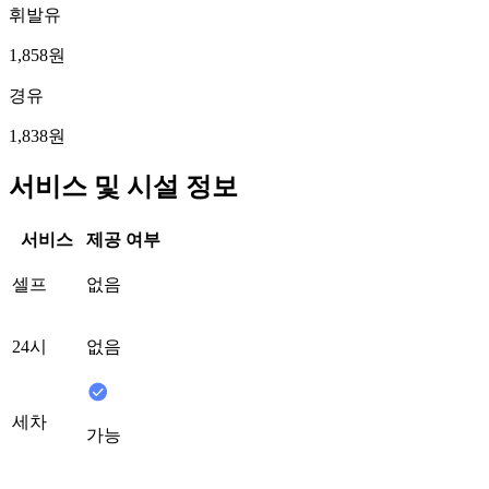
휘발유
1,858원
경유
1,838원
서비스 및 시설 정보
서비스
제공 여부
셀프
없음
24시
없음
세차
가능