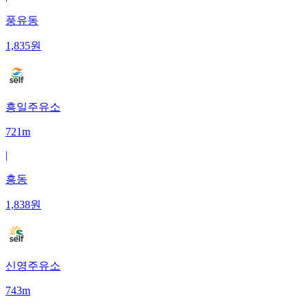
풍유동
1,835
원
흥일주유소
721m
|
흥동
1,838
원
신영주유소
743m