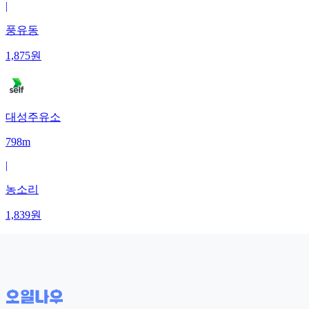
|
풍유동
1,875
원
대성주유소
798m
|
농소리
1,839
원