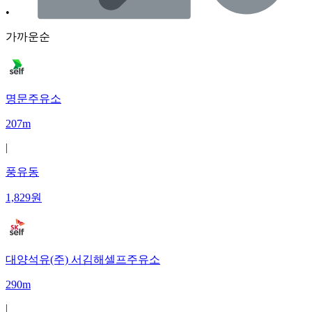
•
가까운순
명문주유소
207m
|
풍유동
1,829
원
대양석유(주) 서김해셀프주유소
290m
|