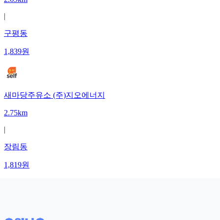
|
구평동
1,839
원
새마당주유소 (주)지오에너지
2.75km
|
장림동
1,819
원