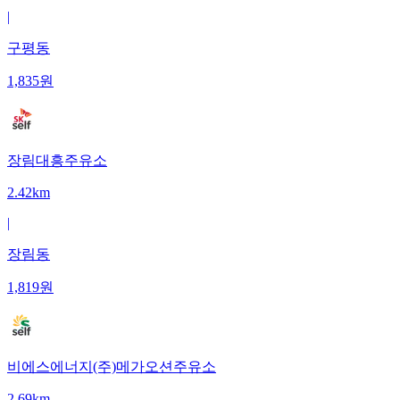
|
구평동
1,835
원
장림대흥주유소
2.42km
|
장림동
1,819
원
비에스에너지(주)메가오션주유소
2.69km