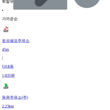
휘발유
•
가까운순
토성셀프주유소
45m
|
다대동
1,835
원
동원주유소(주)
2.23km