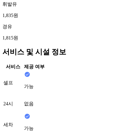
휘발유
1,835원
경유
1,815원
서비스 및 시설 정보
서비스
제공 여부
셀프
가능
24시
없음
세차
가능