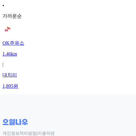
•
가까운순
OK주유소
1.46km
|
대치리
1,895
원
개인정보처리방침
|
이용약관