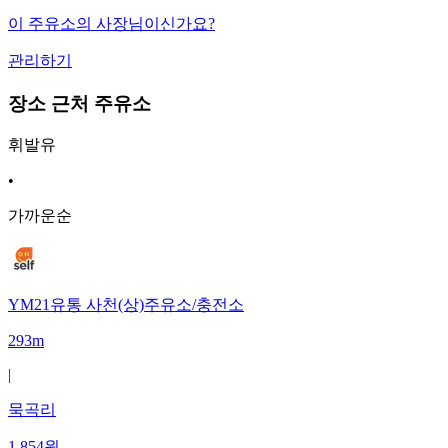
이 주유소의 사장님이신가요?
관리하기
장소 근처 주유소
휘발유
•
가까운순
YM21유통 사천(상)주유소/충전소
293m
|
묵곡리
1,854
원