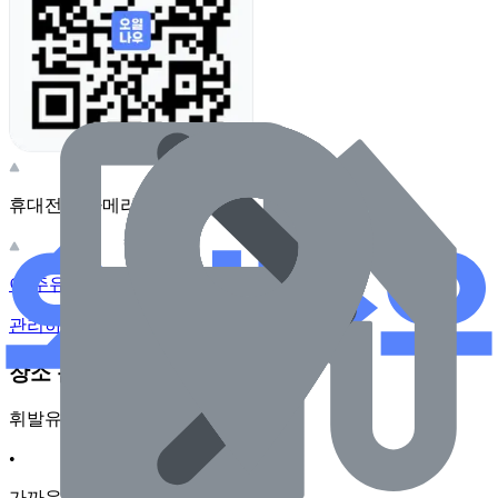
휴대전화 카메라로 찍어보세요
이 주유소의 사장님이신가요?
관리하기
장소 근처 주유소
휘발유
•
가까운순