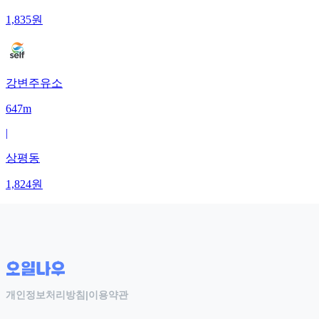
1,835
원
강변주유소
647m
|
상평동
1,824
원
개인정보처리방침
|
이용약관