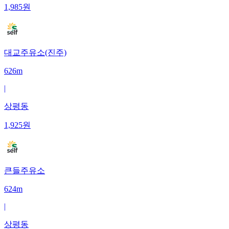
1,985
원
대교주유소(진주)
626m
|
상평동
1,925
원
큰들주유소
624m
|
상평동