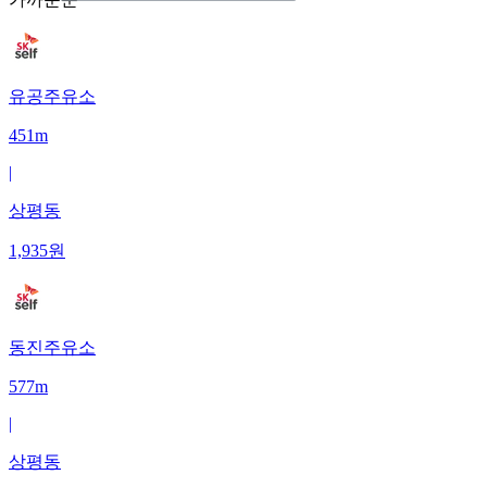
유공주유소
451m
|
상평동
1,935
원
동진주유소
577m
|
상평동