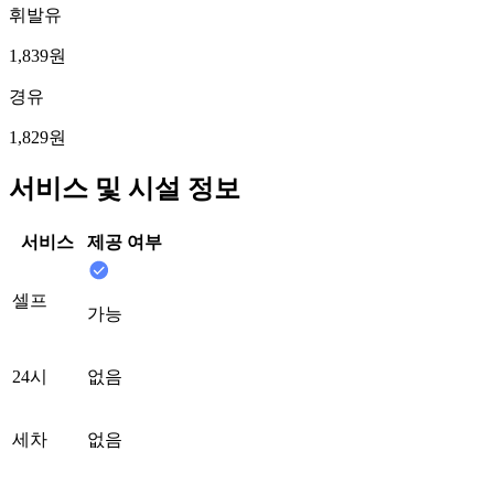
휘발유
1,839원
경유
1,829원
서비스 및 시설 정보
서비스
제공 여부
셀프
가능
24시
없음
세차
없음