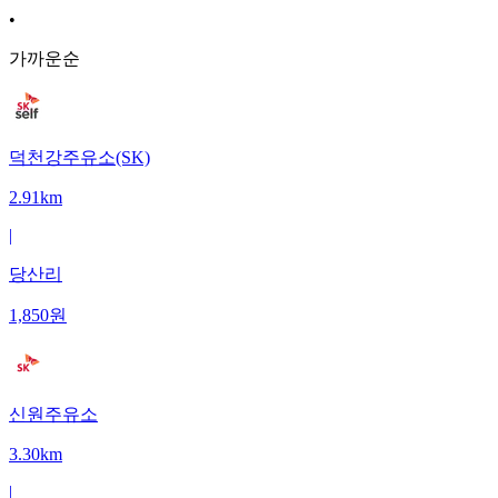
•
가까운순
덕천강주유소(SK)
2.91km
|
당산리
1,850
원
신원주유소
3.30km
|