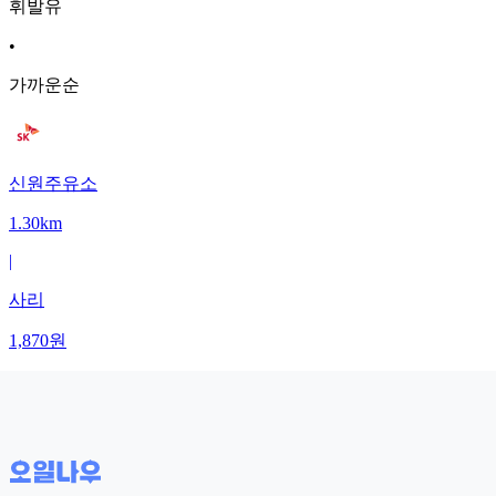
휘발유
•
가까운순
신원주유소
1.30km
|
사리
1,870
원