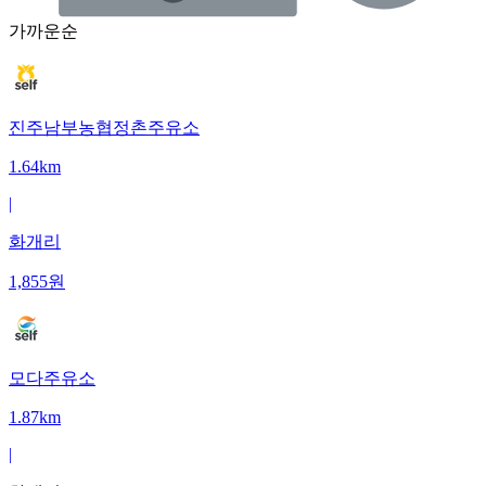
가까운순
진주남부농협정촌주유소
1.64km
|
화개리
1,855
원
모다주유소
1.87km
|