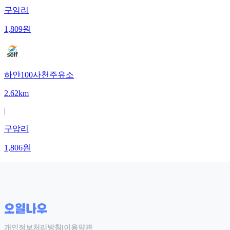
구암리
1,809
원
하얀100사천주유소
2.62km
|
구암리
1,806
원
개인정보처리방침
|
이용약관