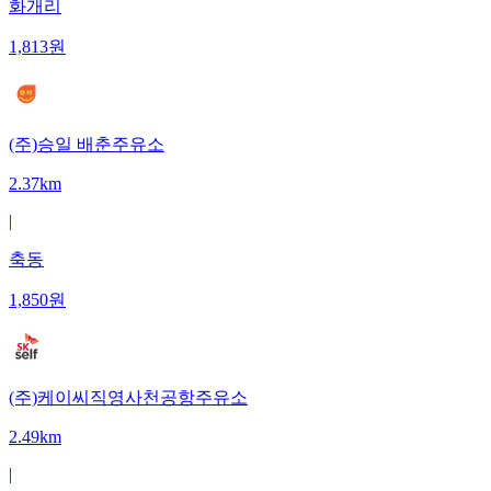
화개리
1,813
원
(주)승일 배춘주유소
2.37km
|
축동
1,850
원
(주)케이씨직영사천공항주유소
2.49km
|