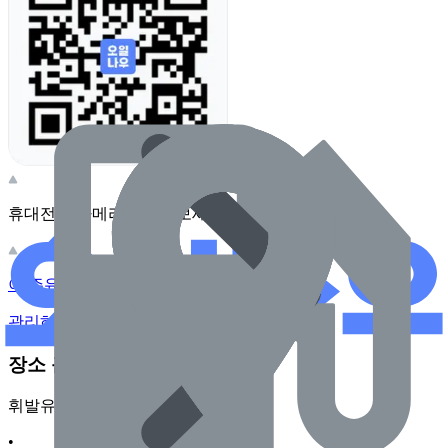
휴대전화 카메라로 찍어보세요
이 주유소의 사장님이신가요?
관리하기
장소 근처 주유소
휘발유
•