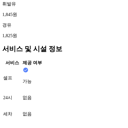
휘발유
1,845원
경유
1,825원
서비스 및 시설 정보
서비스
제공 여부
셀프
가능
24시
없음
세차
없음