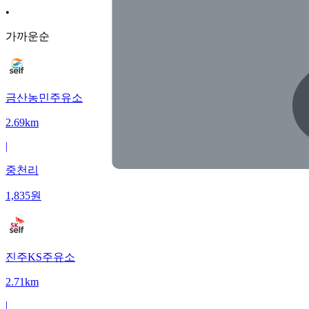
•
가까운순
금산농민주유소
2.69km
|
중천리
1,835
원
진주KS주유소
2.71km
|