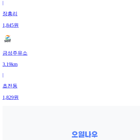
|
장흥리
1,845
원
금성주유소
3.19km
|
초전동
1,829
원