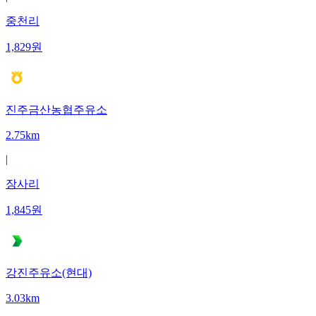
중천리
1,829
원
진주금산농협주유소
2.75km
|
장사리
1,845
원
강진주유소(현대)
3.03km