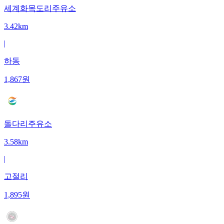
세계화목도리주유소
3.42km
|
하동
1,867
원
돌다리주유소
3.58km
|
고절리
1,895
원