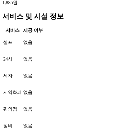
1,885원
서비스 및 시설 정보
서비스
제공 여부
셀프
없음
24시
없음
세차
없음
지역화폐
없음
편의점
없음
정비
없음