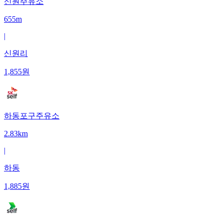
신원주유소
655m
|
신원리
1,855
원
하동포구주유소
2.83km
|
하동
1,885
원