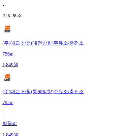
•
가까운순
(주)대교 산청(대전방향)주유소/충전소
756m
1,849
원
(주)대교 산청(통영방향)주유소/충전소
792m
|
방목리
1,849
원