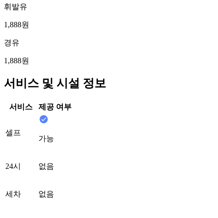
휘발유
1,888원
경유
1,888원
서비스 및 시설 정보
서비스
제공 여부
셀프
가능
24시
없음
세차
없음