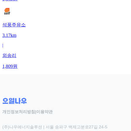
석풍주유소
3.17km
|
외송리
1,809
원
개인정보처리방침
|
이용약관
(주)나우에너지솔루션 | 서울 송파구 백제고분로27길 24-5