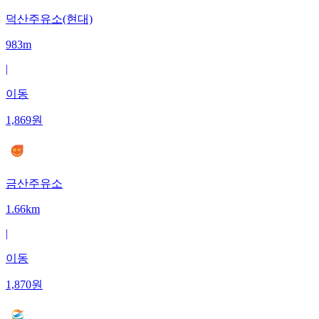
덕산주유소(현대)
983m
|
이동
1,869
원
금산주유소
1.66km
|
이동
1,870
원