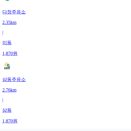
다정주유소
2.35km
|
이동
1,870
원
삼동주유소
2.76km
|
삼동
1,870
원