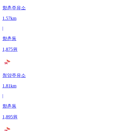
향촌주유소
1.57km
|
향촌동
1,875
원
청양주유소
1.81km
|
향촌동
1,895
원