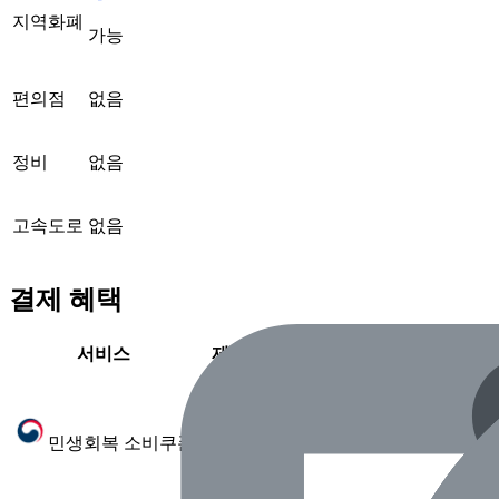
지역화폐
가능
편의점
없음
정비
없음
고속도로
없음
결제 혜택
서비스
제공 여부
가능
민생회복 소비쿠폰
(2025.7 확인)