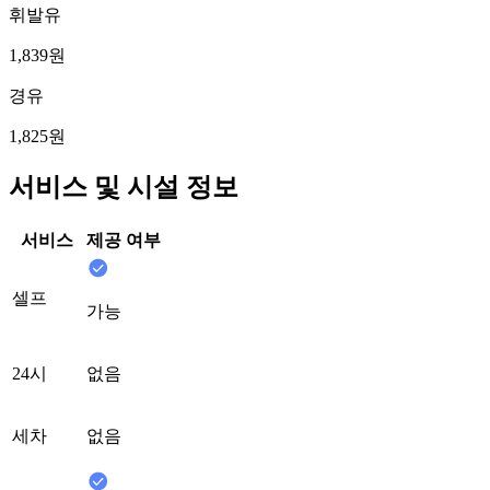
휘발유
1,839원
경유
1,825원
서비스 및 시설 정보
서비스
제공 여부
셀프
가능
24시
없음
세차
없음