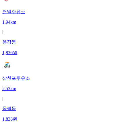
천일주유소
1.94km
|
용강동
1,836
원
삼천포주유소
2.53km
|
동림동
1,836
원