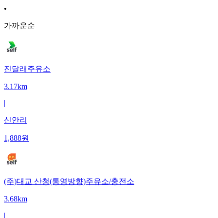
•
가까운순
진달래주유소
3.17km
|
신안리
1,888
원
(주)대교 산청(통영방향)주유소/충전소
3.68km
|