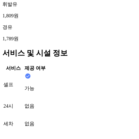
휘발유
1,809원
경유
1,789원
서비스 및 시설 정보
서비스
제공 여부
셀프
가능
24시
없음
세차
없음