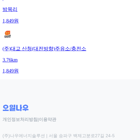
방목리
1,849
원
(주)대교 산청(대전방향)주유소/충전소
3.76km
1,849
원
개인정보처리방침
|
이용약관
(주)나우에너지솔루션 | 서울 송파구 백제고분로27길 24-5