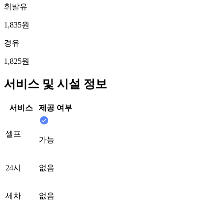
휘발유
1,835원
경유
1,825원
서비스 및 시설 정보
서비스
제공 여부
셀프
가능
24시
없음
세차
없음