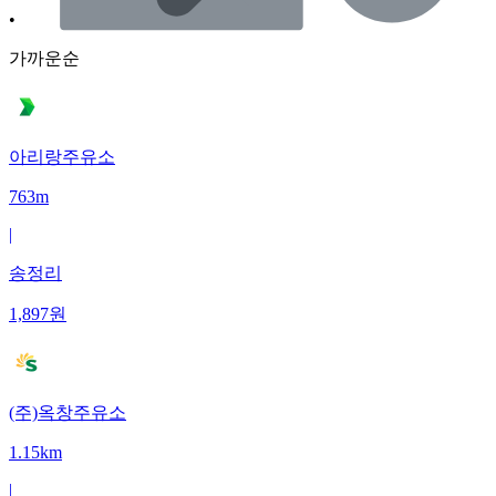
•
가까운순
아리랑주유소
763m
|
송정리
1,897
원
(주)옥창주유소
1.15km
|