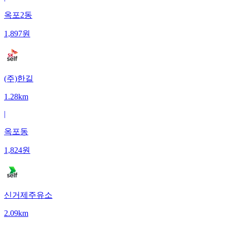
옥포2동
1,897
원
(주)한길
1.28km
|
옥포동
1,824
원
신거제주유소
2.09km