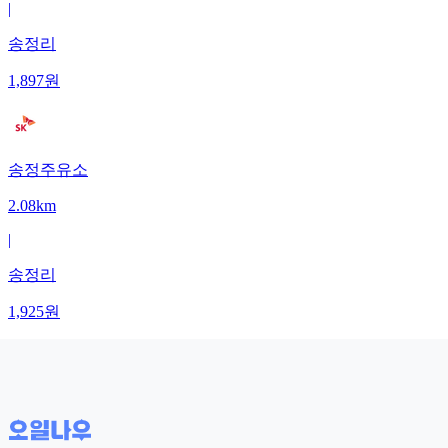
|
송정리
1,897
원
송정주유소
2.08km
|
송정리
1,925
원