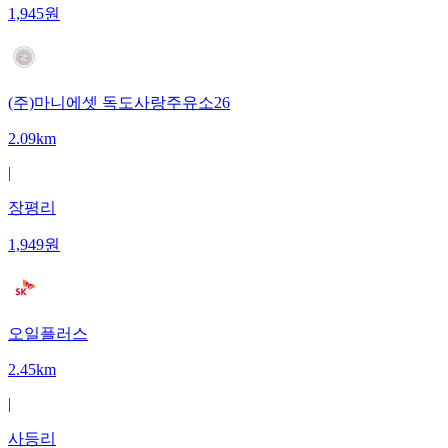
1,945
원
(주)마니에셋 독도사랑주유소26
2.09km
|
장평리
1,949
원
오일플러스
2.45km
|
사등리