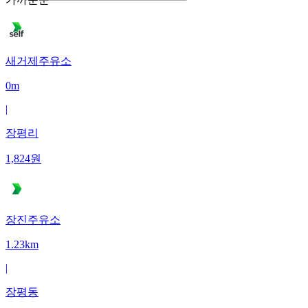
새거제주유소
0m
|
장평리
1,824
원
장진주유소
1.23km
|
장평동