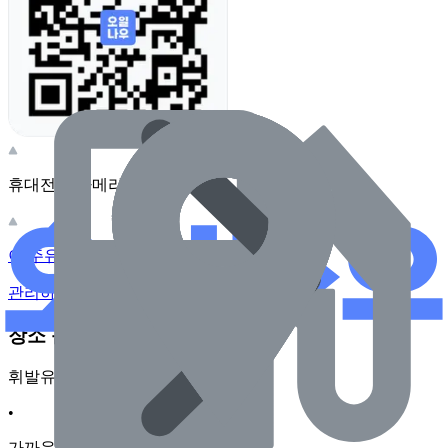
휴대전화 카메라로 찍어보세요
이 주유소의 사장님이신가요?
관리하기
장소 근처 주유소
휘발유
•
가까운순