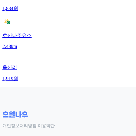
1,834
원
호산나주유소
2.48km
|
옥산리
1,919
원
개인정보처리방침
|
이용약관