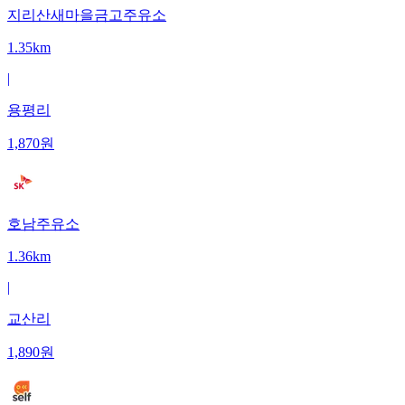
지리산새마을금고주유소
1.35km
|
용평리
1,870
원
호남주유소
1.36km
|
교산리
1,890
원