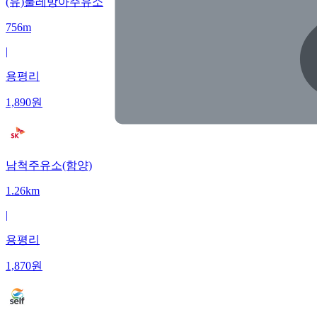
(유)물레방아주유소
756m
|
용평리
1,890
원
남척주유소(함양)
1.26km
|
용평리
1,870
원