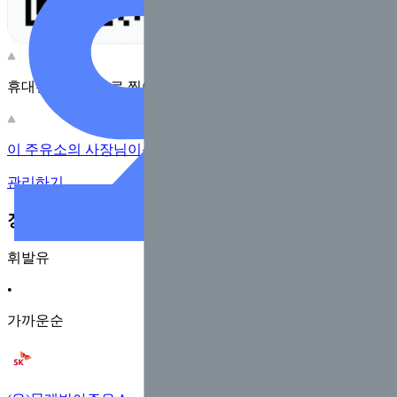
휴대전화 카메라로 찍어보세요
이 주유소의 사장님이신가요?
관리하기
장소 근처 주유소
휘발유
•
가까운순