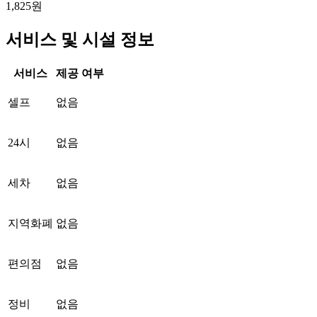
1,825원
서비스 및 시설 정보
서비스
제공 여부
셀프
없음
24시
없음
세차
없음
지역화폐
없음
편의점
없음
정비
없음