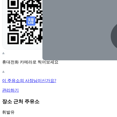
휴대전화 카메라로 찍어보세요
이 주유소의 사장님이신가요?
관리하기
장소 근처 주유소
휘발유