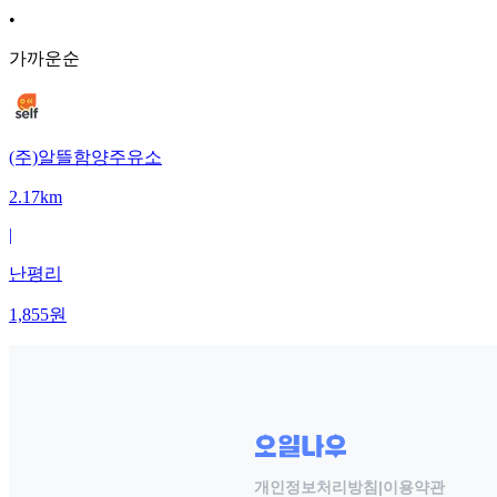
•
가까운순
(주)알뜰함양주유소
2.17km
|
난평리
1,855
원
개인정보처리방침
|
이용약관