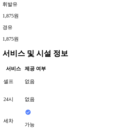
휘발유
1,875원
경유
1,875원
서비스 및 시설 정보
서비스
제공 여부
셀프
없음
24시
없음
세차
가능