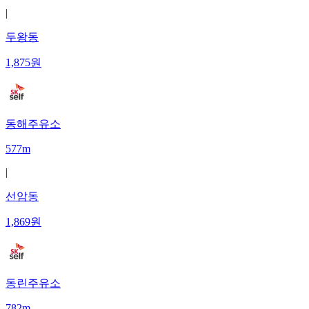
|
두왕동
1,875
원
동해주유소
577m
|
선암동
1,869
원
동린주유소
782m