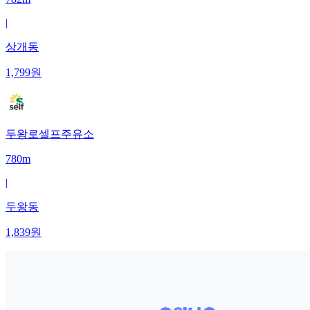
|
상개동
1,799
원
두왕로셀프주유소
780m
|
두왕동
1,839
원