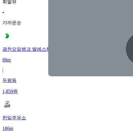
휘발유
•
가까운순
광천오일뱅크 엘에스특수(주)지점
88m
|
두왕동
1,859
원
한일주유소
186m