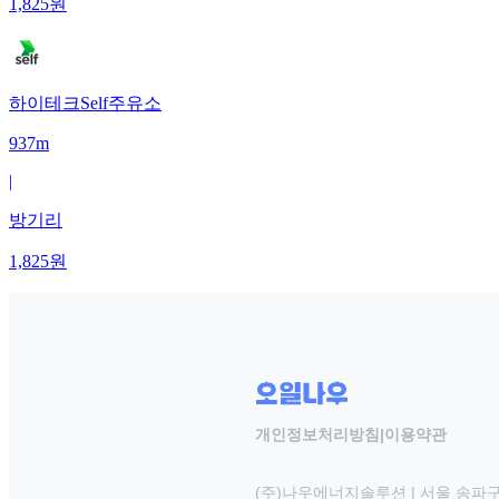
1,825
원
하이테크Self주유소
937m
|
방기리
1,825
원
개인정보처리방침
|
이용약관
(주)나우에너지솔루션 | 서울 송파구