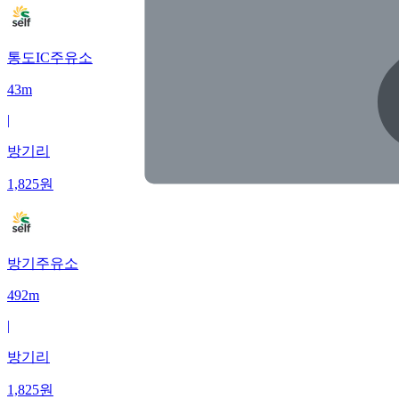
통도IC주유소
43m
|
방기리
1,825
원
방기주유소
492m
|
방기리
1,825
원