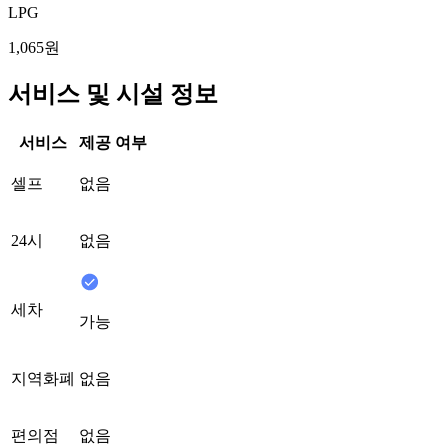
LPG
1,065원
서비스 및 시설 정보
서비스
제공 여부
셀프
없음
24시
없음
세차
가능
지역화폐
없음
편의점
없음