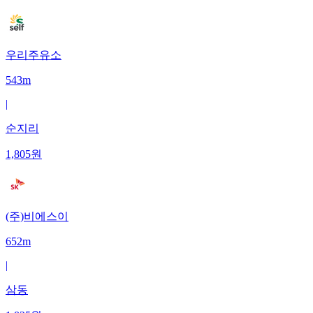
우리주유소
543m
|
순지리
1,805
원
(주)비에스이
652m
|
삼동