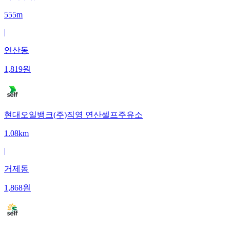
555m
|
연산동
1,819
원
현대오일뱅크(주)직영 연산셀프주유소
1.08km
|
거제동
1,868
원