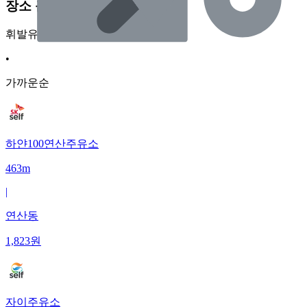
장소 근처 주유소
휘발유
•
가까운순
하얀100연산주유소
463m
|
연산동
1,823
원
자이주유소