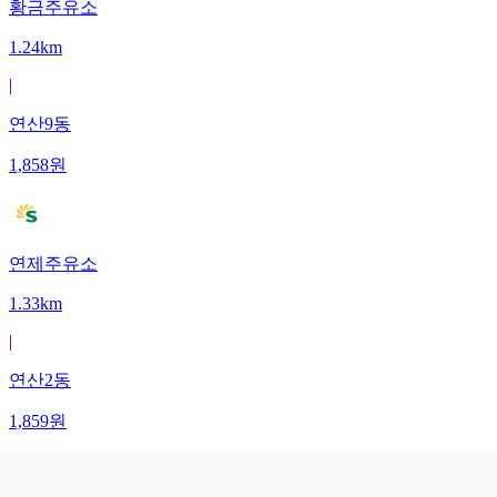
황금주유소
1.24km
|
연산9동
1,858
원
연제주유소
1.33km
|
연산2동
1,859
원