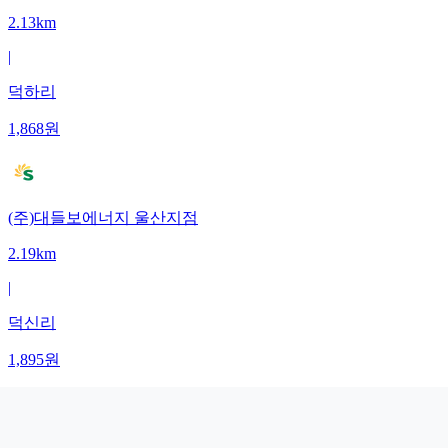
2.13km
|
덕하리
1,868
원
(주)대들보에너지 울산지점
2.19km
|
덕신리
1,895
원