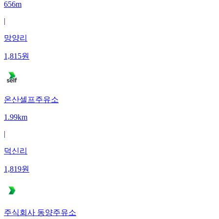
656m
|
망양리
1,815
원
온산셀프주유소
1.99km
|
덕신리
1,819
원
주식회사 동양주유소