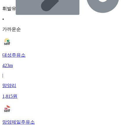
휘발유
•
가까운순
대성주유소
423m
|
망양리
1,815
원
망양제일주유소