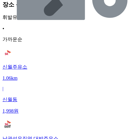
장소 근처 주유소
휘발유
•
가까운순
신월주유소
1.06km
|
신월동
1,998
원
남광석유직영 대방주유소