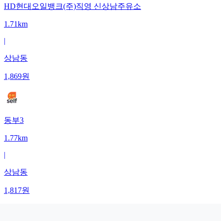
HD현대오일뱅크(주)직영 신상남주유소
1.71km
|
상남동
1,869
원
동부3
1.77km
|
상남동
1,817
원