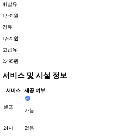
휘발유
1,935원
경유
1,925원
고급유
2,495원
서비스 및 시설 정보
서비스
제공 여부
셀프
가능
24시
없음