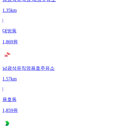
1.35km
|
대방동
1,869
원
남광석유직영용호주유소
1.57km
|
용호동
1,859
원