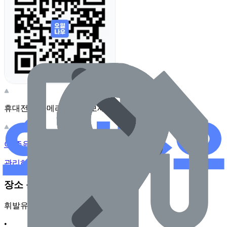
휴대전화 카메라로 찍어보세요
이 주유소의 사장님이신가요?
관리하기
장소 근처 주유소
휘발유
•