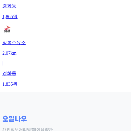
경화동
1,865
원
장복주유소
2.07km
|
경화동
1,835
원
개인정보처리방침
|
이용약관