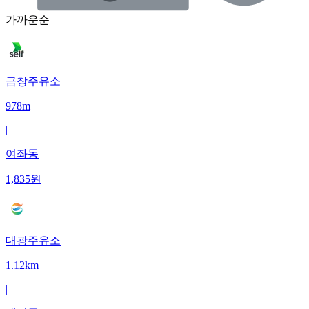
가까운순
금창주유소
978m
|
여좌동
1,835
원
대광주유소
1.12km
|