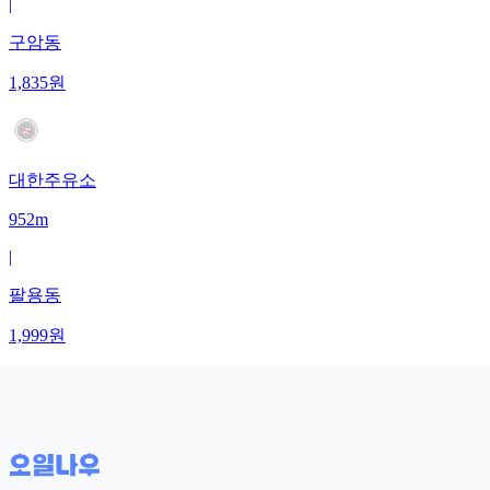
|
구암동
1,835
원
대한주유소
952m
|
팔용동
1,999
원