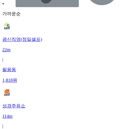
•
가까운순
광신직영(정일셀프)
22m
|
팔용동
1,818
원
성경주유소
114m
|