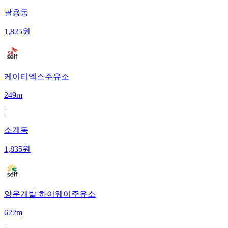
팔용동
1,825
원
케이티엑스주유소
249m
|
소계동
1,835
원
양운개발 하이웨이주유소
622m