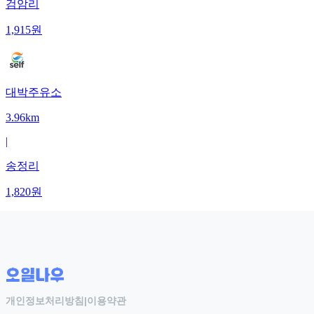
검암리
1,915
원
대박주유소
3.96km
|
송정리
1,820
원
개인정보처리방침
|
이용약관