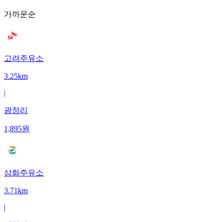
가까운순
고려주유소
3.25km
|
광정리
1,895
원
삼화주유소
3.71km
|