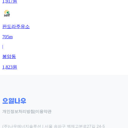
1,917
원
판도라주유소
705m
|
봉암동
1,823
원
개인정보처리방침
|
이용약관
(주)나우에너지솔루션 | 서울 송파구 백제고분로27길 24-5