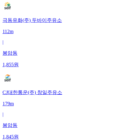
극동유화(주) 두바이주유소
112m
|
봉암동
1,855
원
CJ대한통운(주) 창일주유소
179m
|
봉암동
1,845
원