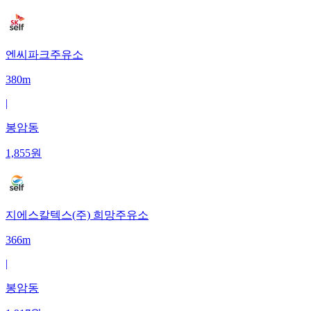
엔씨파크주유소
380m
|
봉암동
1,855
원
지에스칼텍스(주) 희망주유소
366m
|
봉암동