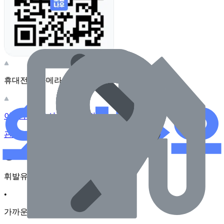
휴대전화 카메라로 찍어보세요
이 주유소의 사장님이신가요?
관리하기
장소 근처 주유소
휘발유
•
가까운순