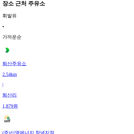
장소 근처 주유소
휘발유
•
가까운순
퇴산주유소
2.54km
|
퇴산리
1,879
원
(주)신명에너지 창녕지점