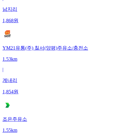
남지리
1,868
원
YM21유통(주) 칠서(양평)주유소/충전소
1.53km
|
계내리
1,854
원
조은주유소
1.55km