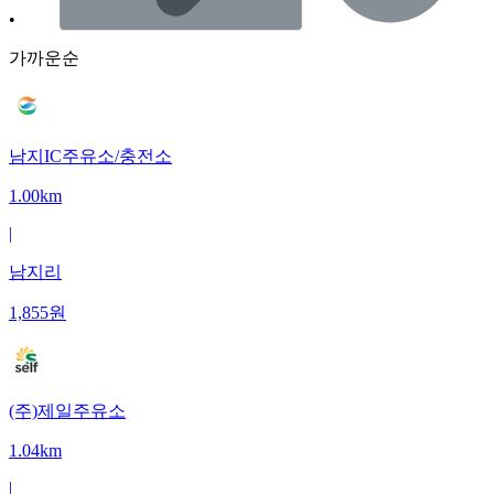
•
가까운순
남지IC주유소/충전소
1.00km
|
남지리
1,855
원
(주)제일주유소
1.04km
|