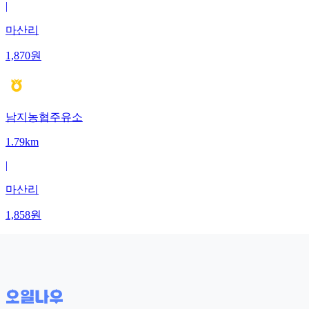
|
마산리
1,870
원
남지농협주유소
1.79km
|
마산리
1,858
원