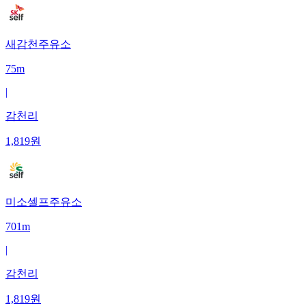
새감천주유소
75m
|
감천리
1,819
원
미소셀프주유소
701m
|
감천리
1,819
원