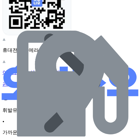
휴대전화 카메라로 찍어보세요
이 주유소의 사장님이신가요?
관리하기
장소 근처 주유소
휘발유
•
가까운순