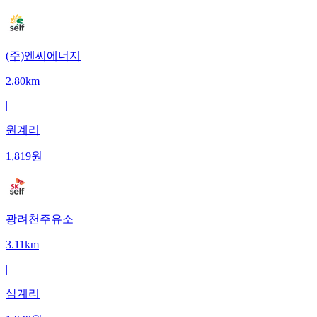
(주)엔씨에너지
2.80km
|
원계리
1,819
원
광려천주유소
3.11km
|
삼계리