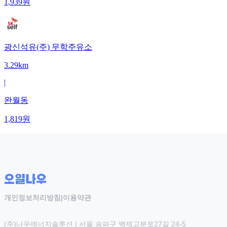
1,939
원
광신석유(주) 무학주유소
3.29km
|
완월동
1,819
원
개인정보처리방침
|
이용약관
(주)나우에너지솔루션 | 서울 송파구 백제고분로27길 24-5