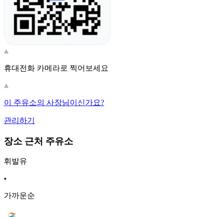
휴대전화 카메라로 찍어보세요
이 주유소의 사장님이신가요?
관리하기
장소 근처 주유소
휘발유
•
가까운순