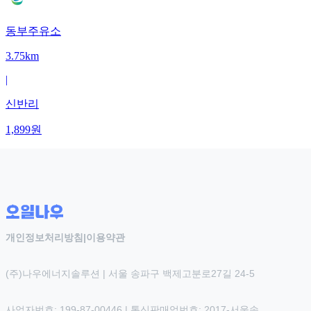
동부주유소
3.75km
|
신반리
1,899
원
개인정보처리방침
|
이용약관
(주)나우에너지솔루션 | 서울 송파구 백제고분로27길 24-5
사업자번호: 199-87-00446 | 통신판매업번호: 2017-서울송