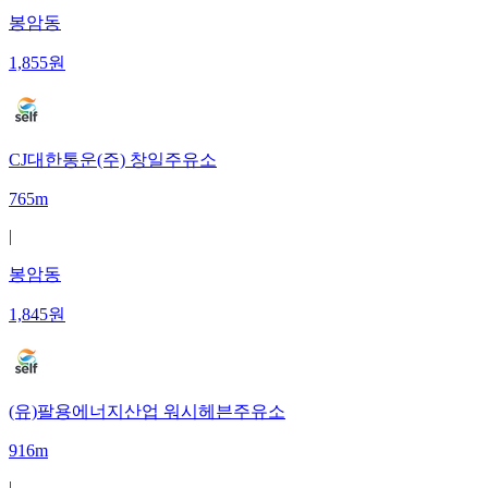
봉암동
1,855
원
CJ대한통운(주) 창일주유소
765m
|
봉암동
1,845
원
(유)팔용에너지산업 워시헤븐주유소
916m
|