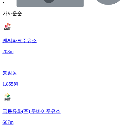
•
가까운순
엔씨파크주유소
208m
|
봉암동
1,855
원
극동유화(주) 두바이주유소
667m
|