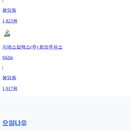
봉암동
1,823
원
지에스칼텍스(주) 희망주유소
942m
|
봉암동
1,917
원