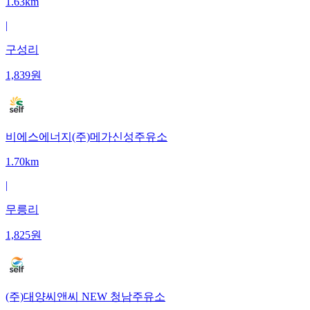
1.63km
|
구성리
1,839
원
비에스에너지(주)메가신성주유소
1.70km
|
무릉리
1,825
원
(주)대양씨앤씨 NEW 청남주유소