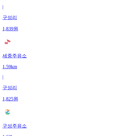
|
구성리
1,839
원
세중주유소
1.59km
|
구성리
1,825
원
구성주유소