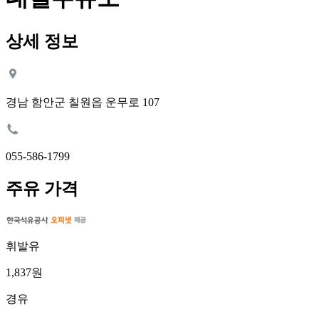
상세 정보
경남 함안군 칠원읍 운무로 107
055-586-1799
주유 가격
휘발유
1,837원
경유