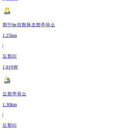
함안농업협동조합주유소
1.25km
|
도항리
1,819
원
도항주유소
1.30km
|
도항리