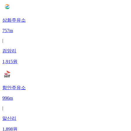
삼화주유소
757m
|
검암리
1,915
원
함안주유소
996m
|
말산리
1,898
원