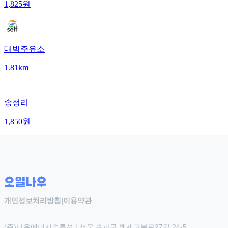
1,825
원
대박주유소
1.81km
|
송정리
1,850
원
개인정보처리방침
|
이용약관
(주)나우에너지솔루션 | 서울 송파구 백제고분로27길 24-5