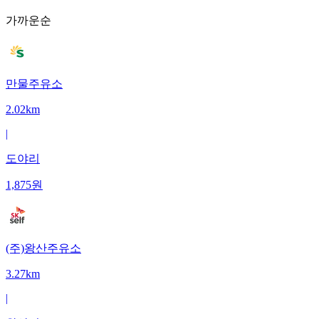
가까운순
만물주유소
2.02km
|
도야리
1,875
원
(주)왕산주유소
3.27km
|