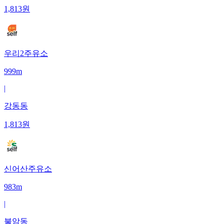
1,813
원
우리2주유소
999m
|
강동동
1,813
원
신어산주유소
983m
|
불암동