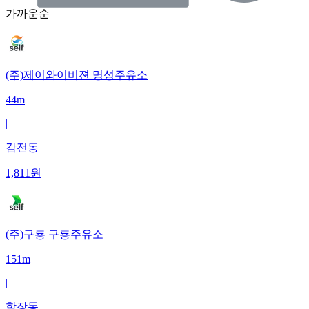
가까운순
(주)제이와이비젼 명성주유소
44m
|
감전동
1,811
원
(주)구룡 구룡주유소
151m
|
학장동