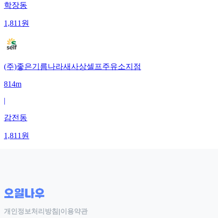
학장동
1,811
원
(주)좋은기름나라새사상셀프주유소지점
814m
|
감전동
1,811
원
개인정보처리방침
|
이용약관