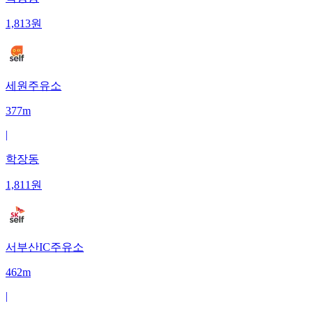
1,813
원
세원주유소
377m
|
학장동
1,811
원
서부산IC주유소
462m
|