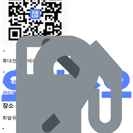
휴대전화 카메라로 찍어보세요
이 주유소의 사장님이신가요?
관리하기
장소 근처 주유소
휘발유
•