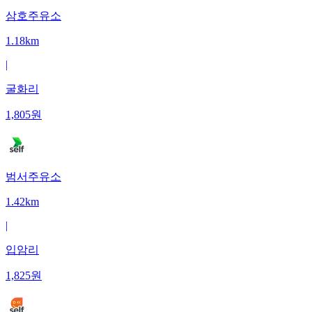
삼호주유소
1.18km
|
굴화리
1,805
원
범서주유소
1.42km
|
입암리
1,825
원