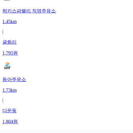
럭키스파밸리 직영주유소
1.45km
|
굴화리
1,795
원
동아주유소
1.73km
|
다운동
1,804
원