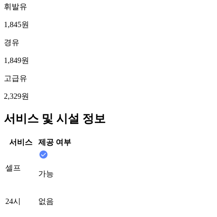
휘발유
1,845원
경유
1,849원
고급유
2,329원
서비스 및 시설 정보
서비스
제공 여부
셀프
가능
24시
없음