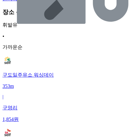
장소 근처 주유소
휘발유
•
가까운순
구도일주유소 워싱데이
353m
|
구영리
1,854
원