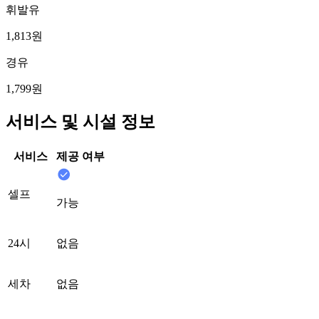
휘발유
1,813원
경유
1,799원
서비스 및 시설 정보
서비스
제공 여부
셀프
가능
24시
없음
세차
없음