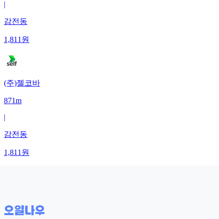
|
감전동
1,811
원
(주)젤코바
871m
|
감전동
1,811
원