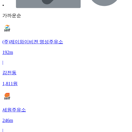
•
가까운순
(주)제이와이비젼 명성주유소
192m
|
감전동
1,811
원
세원주유소
246m
|