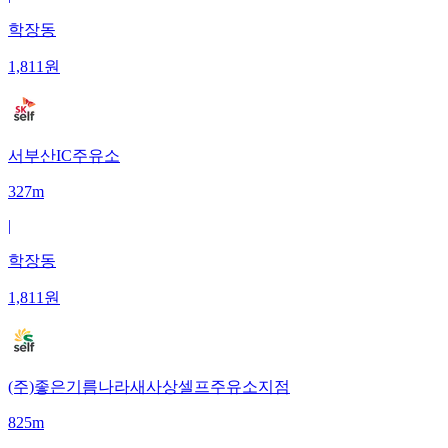
학장동
1,811
원
서부산IC주유소
327m
|
학장동
1,811
원
(주)좋은기름나라새사상셀프주유소지점
825m